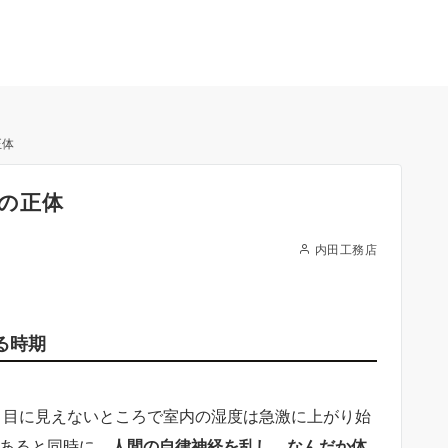
正体
の正体
内田工務店
る時期
、目に見えないところで室内の湿度は急激に上がり始
であると同時に、
人間の自律神経を乱し、なんだか体