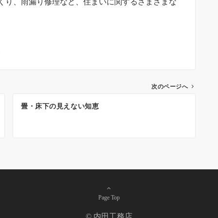
くり、雨漏り修理など、住まいに関するさまざまな
。
次のページへ
畳・床下の見えない知恵
Page Top
© 内田工務店