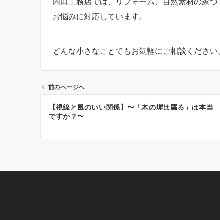
内田工務店では、リフォーム、自然素材の家づ
お悩みに対応しています。
どんな小さなことでもお気軽にご相談ください
前のページへ
投
【視線と風のいい関係】〜「木の塀は腐る」は本当
稿
ですか？〜
ナ
ビ
ゲ
ー
シ
ョ
ン